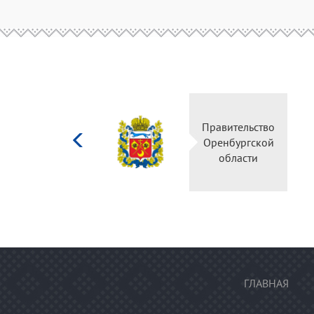
Министерство
Правитель
культуры
Оренбургс
Российской
област
федерации
ГЛАВНАЯ