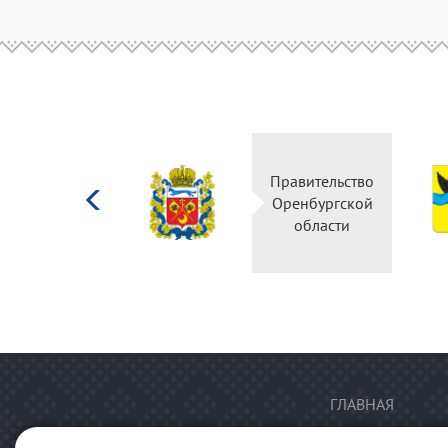
Министерство
Правительство
культуры
Оренбургской
Российской
области
федерации
ГЛАВНАЯ