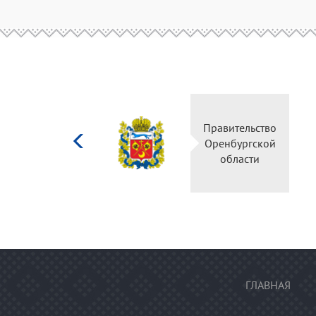
Министерство
Правительство
культуры
Оренбургской
Российской
области
федерации
ГЛАВНАЯ