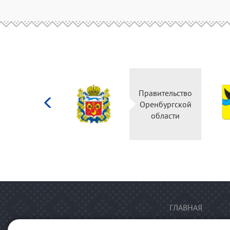
Министерство
Правительство
культуры
Оренбургской
Российской
области
федерации
ГЛАВНАЯ