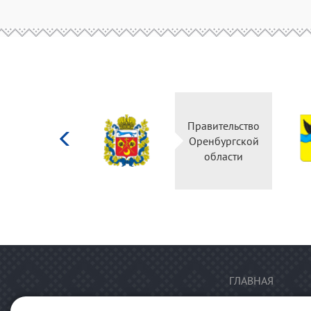
Министерство
Правительство
культуры
Оренбургской
Российской
области
федерации
ГЛАВНАЯ