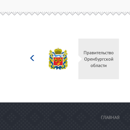
Министерство
Правительство
культуры
Оренбургской
Российской
области
федерации
ГЛАВНАЯ