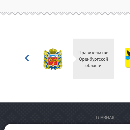
Министерство
Правительство
культуры
Оренбургской
Российской
области
федерации
ГЛАВНАЯ