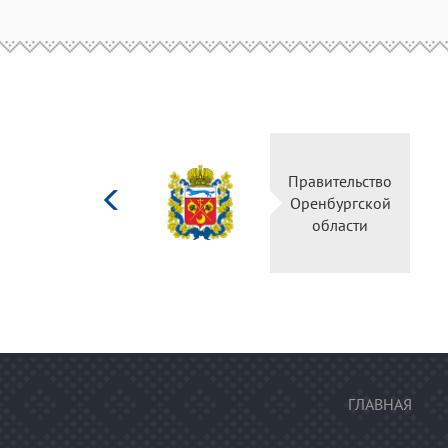
Министерство
Правительство
культуры
Оренбургской
Российской
области
федерации
ГЛАВНАЯ