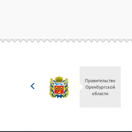
Министерство
Правительство
культуры
Оренбургской
Российской
области
федерации