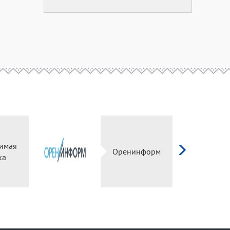
симая
Оренинформ
ка