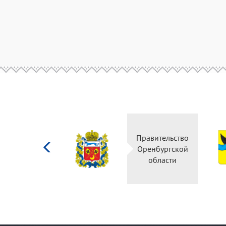
Министерство
Правительство
культуры
Оренбургской
Российской
области
федерации