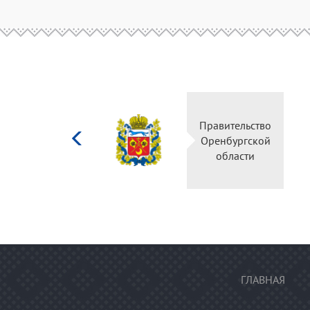
Министерство
Правительство
культуры
Оренбургской
Российской
области
федерации
ГЛАВНАЯ