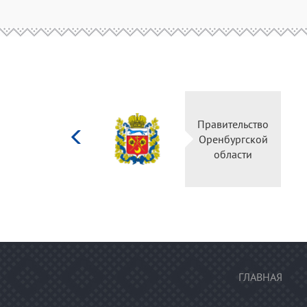
Министерство
Правительство
культуры
Оренбургской
Российской
области
федерации
ГЛАВНАЯ