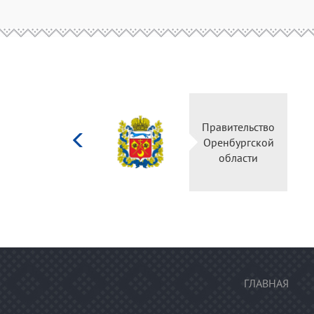
Министерство
Правительство
культуры
Оренбургской
Российской
области
федерации
ГЛАВНАЯ