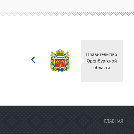
Министерство
Правительс
культуры
Оренбургск
Российской
области
федерации
ГЛАВНАЯ