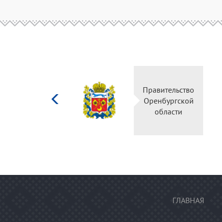
Министерство
Правительство
культуры
Оренбургской
Российской
области
федерации
ГЛАВНАЯ