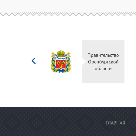
Министерство
культуры
Российской
федерации
ГЛАВНАЯ