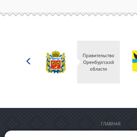
Министерство
Правительство
культуры
Оренбургской
Российской
области
федерации
ГЛАВНАЯ