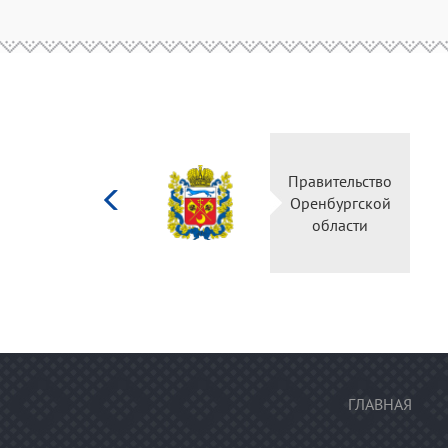
Министерство
культуры
Российской
федерации
ГЛАВНАЯ