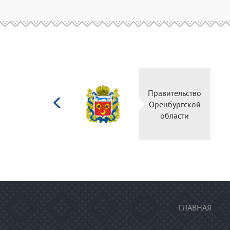
Министерство
Правительство
культуры
Оренбургской
Российской
области
федерации
ГЛАВНАЯ