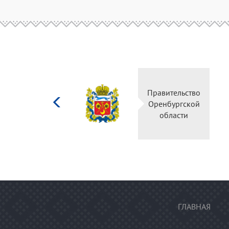
Министерство
Правительство
культуры
Оренбургской
Российской
области
федерации
ГЛАВНАЯ