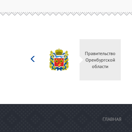
Министерство
Правительство
культуры
Оренбургской
Российской
области
федерации
ГЛАВНАЯ