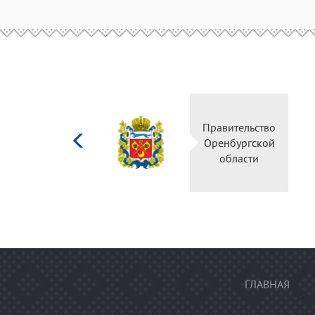
Министерство
Правительство
культуры
Оренбургской
Российской
области
федерации
ГЛАВНАЯ