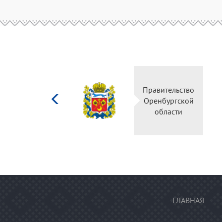
Министерство
Правительство
культуры
Оренбургской
Российской
области
федерации
ГЛАВНАЯ