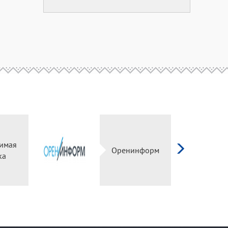
имая
Оренинформ
ка