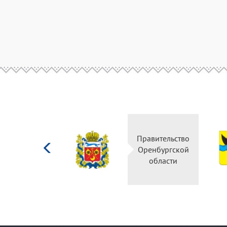
Министерство
Правительство
культуры
Оренбургской
Российской
области
федерации