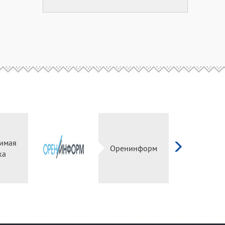
имая
Оренинформ
ка