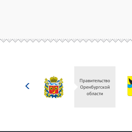
Министерство
Правительство
культуры
Оренбургской
Российской
области
федерации