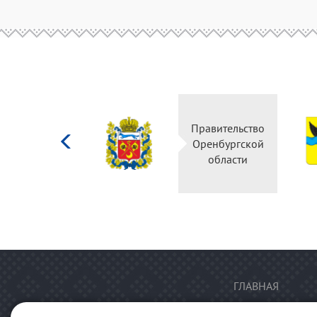
Министерство
Правительство
культуры
Оренбургской
Российской
области
федерации
ГЛАВНАЯ