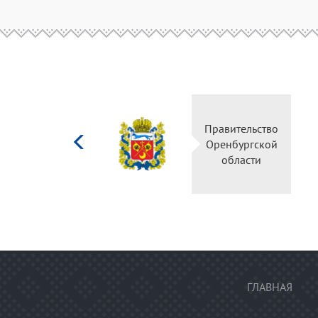
Министерство
Правительство
культуры
Оренбургской
Российской
области
федерации
ГЛАВНАЯ