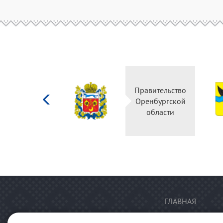
Министерство
Правительство
культуры
Оренбургской
Российской
области
федерации
ГЛАВНАЯ