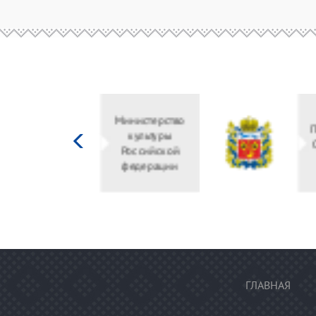
Министерство
культуры
Российской
федерации
ГЛАВНАЯ