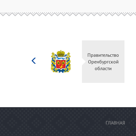
Министерство
Правительство
культуры
Оренбургской
Российской
области
федерации
ГЛАВНАЯ