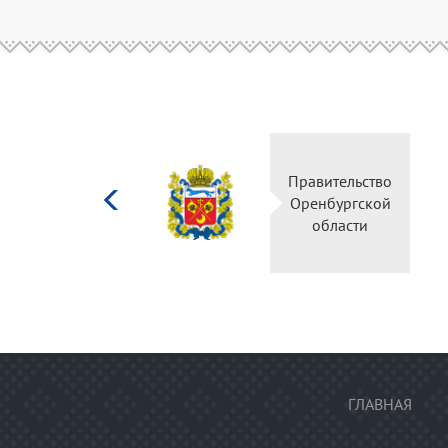
Министерство
Правительство
культуры
Оренбургской
Российской
области
федерации
ГЛАВНАЯ