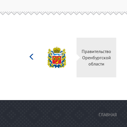
Министерство
Правительство
культуры
Оренбургской
Российской
области
федерации
ГЛАВНАЯ