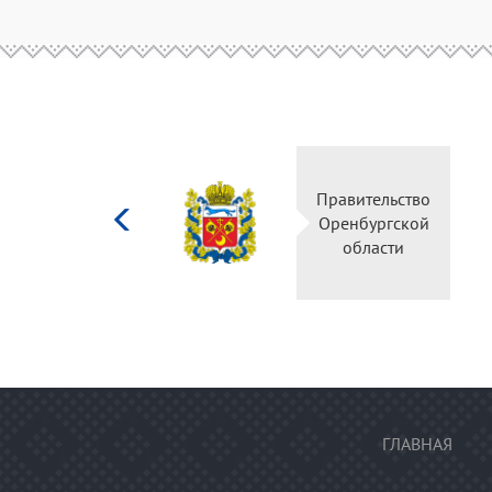
Министерство
Правительство
культуры
Оренбургской
Российской
области
федерации
ГЛАВНАЯ