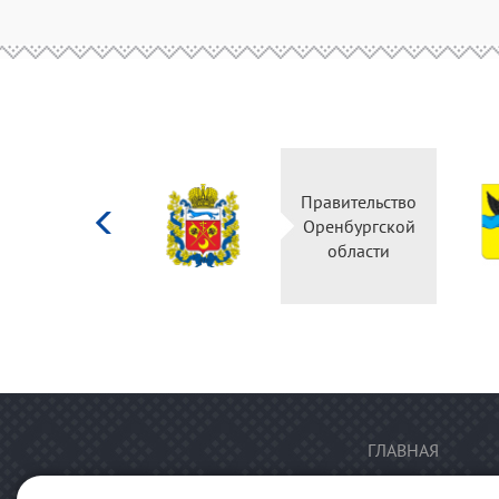
Министерство
Правительство
культуры
Оренбургской
Российской
области
федерации
ГЛАВНАЯ