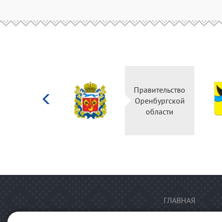
Министерство
Правительство
культуры
Оренбургской
Российской
области
федерации
ГЛАВНАЯ