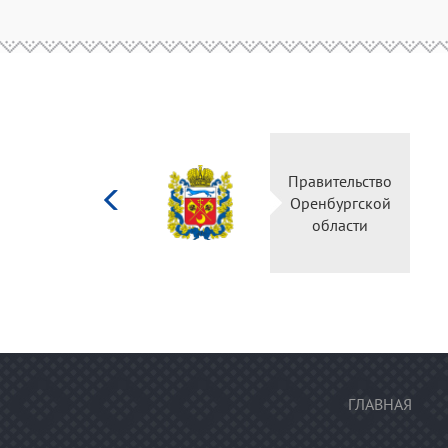
Министерство
Правительство
культуры
Оренбургской
Российской
области
федерации
ГЛАВНАЯ