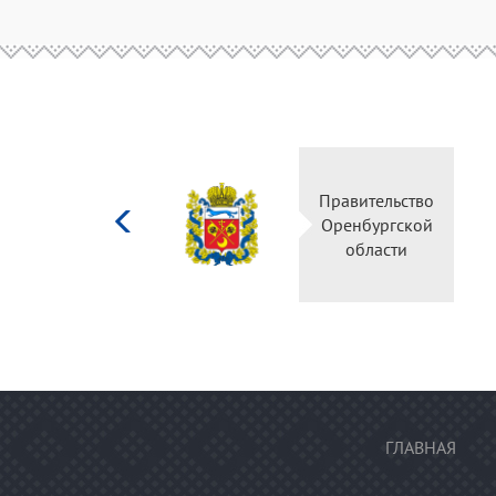
Министерство
Правительство
культуры
Оренбургской
Российской
области
федерации
ГЛАВНАЯ