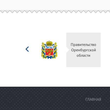
Министерство
Правительство
культуры
Оренбургской
Российской
области
федерации
ГЛАВНАЯ