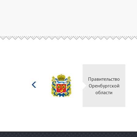
Министерство
Правительство
культуры
Оренбургской
Российской
области
федерации