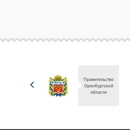
Министерство
Правительство
культуры
Оренбургской
Российской
области
федерации