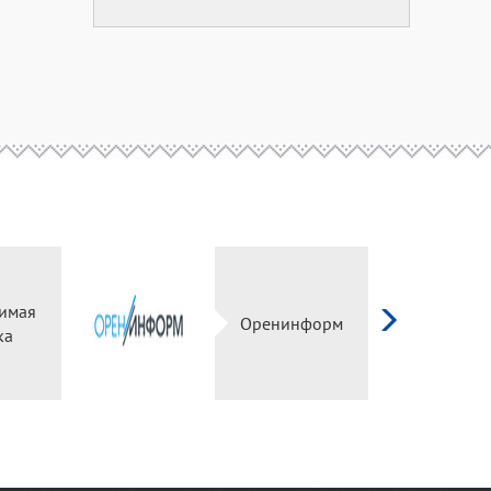
имая
Оренинформ
ка