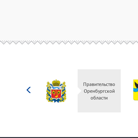
Министерство
Правительство
культуры
Оренбургской
Российской
области
федерации