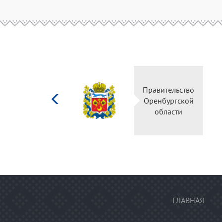
Министерство
Правительство
культуры
Оренбургской
Российской
области
федерации
ГЛАВНАЯ