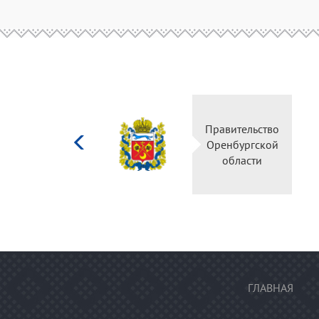
Министерство
Правительство
культуры
Оренбургской
Российской
области
федерации
ГЛАВНАЯ