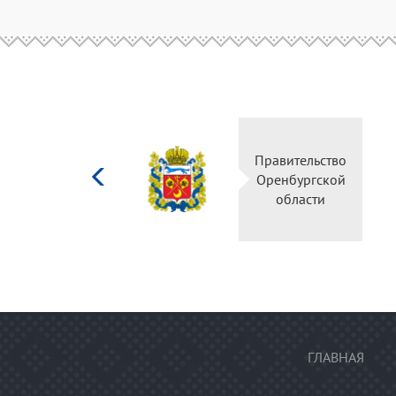
Министерство
Правительство
культуры
Оренбургской
Российской
области
федерации
ГЛАВНАЯ