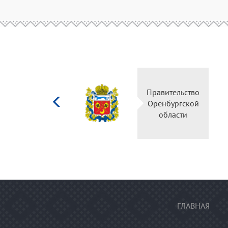
Министерство
Правительство
культуры
Оренбургской
Российской
области
федерации
ГЛАВНАЯ