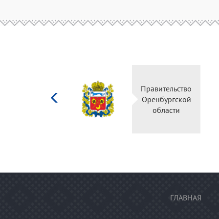
Министерство
Правительс
культуры
Оренбургск
Российской
области
федерации
ГЛАВНАЯ