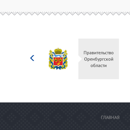
Министерство
Прави
культуры
Оренб
Российской
об
федерации
ГЛАВНАЯ