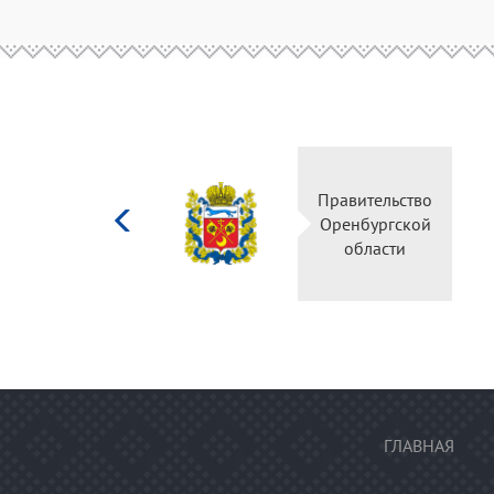
Министерство
Правительство
культуры
Оренбургской
Российской
области
федерации
ГЛАВНАЯ