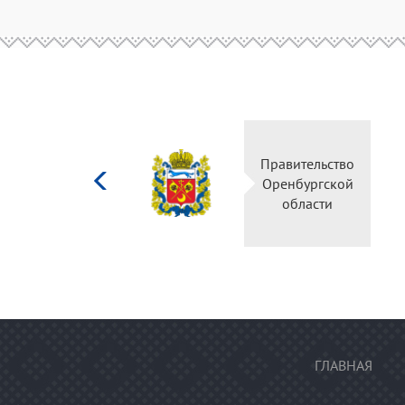
Министерство
Правительство
культуры
Оренбургской
Российской
области
федерации
ГЛАВНАЯ