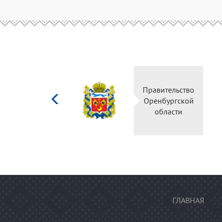
Министерство
Правительств
культуры
Оренбургско
Российской
области
федерации
ГЛАВНАЯ